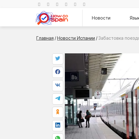
Новости
Язы
Главная
/
Новости Испании
/
Забастовка поездо