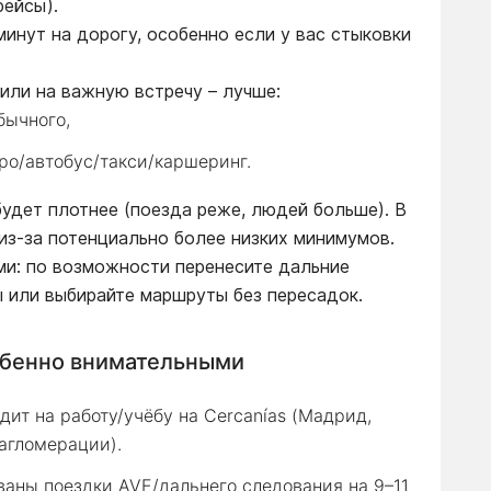
рейсы).
инут на дорогу, особенно если у вас стыковки
 или на важную встречу – лучше:
бычного,
ро/автобус/такси/каршеринг.
 будет плотнее (поезда реже, людей больше). В
из-за потенциально более низких минимумов.
ьми: по возможности перенесите дальние
ы или выбирайте маршруты без пересадок.
обенно внимательными
дит на работу/учёбу на Cercanías (Мадрид,
агломерации).
ованы поездки AVE/дальнего следования на 9–11