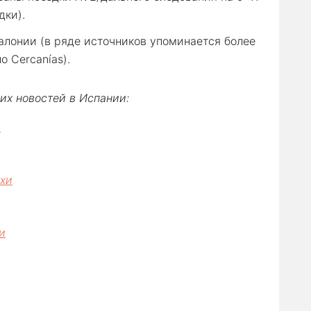
дки).
талонии (в ряде источников упоминается более
 Cercanías).
их новостей в Испании:
и
хи
и