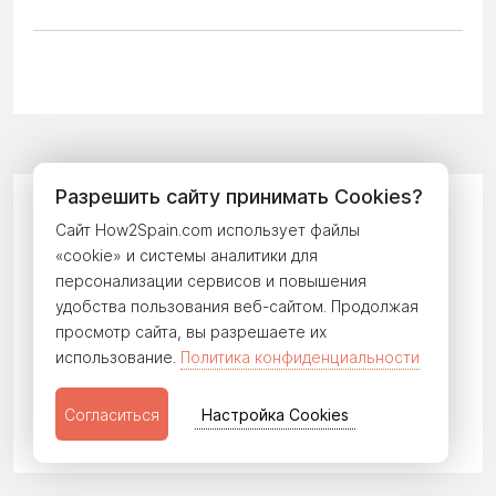
Разрешить сайту принимать Cookies?
Испановедение
Сайт How2Spain.com использует файлы
«cookie» и системы аналитики для
16
Праздники Испании
персонализации сервисов и повышения
удобства пользования веб-сайтом. Продолжая
3
Испанская кухня
25
Иммиграция
просмотр сайта, вы разрешаете их
37
Образование в Испании
использование.
Политика конфиденциальности
5
Медицина
11
Наши кейсы
Согласиться
Настройка Cookies