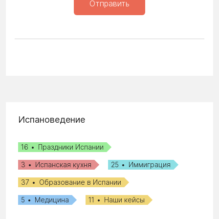
Отправить
Испановедение
16
Праздники Испании
3
Испанская кухня
25
Иммиграция
37
Образование в Испании
5
Медицина
11
Наши кейсы