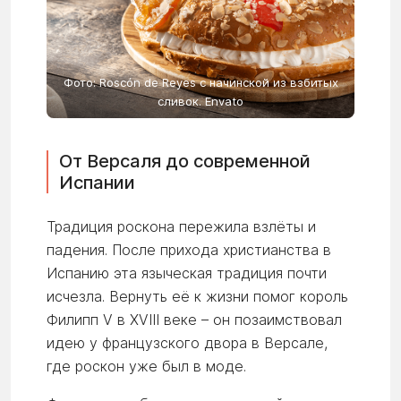
Фото: Roscón de Reyes с начинской из взбитых
сливок. Envato
От Версаля до современной
Испании
Традиция роскона пережила взлёты и
падения. После прихода христианства в
Испанию эта языческая традиция почти
исчезла. Вернуть её к жизни помог король
Филипп V в XVIII веке – он позаимствовал
идею у французского двора в Версале,
где роскон уже был в моде.